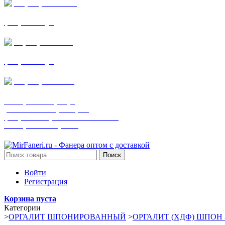
+7 (905) 782-19-64
фанера все виды
+7(901)538-86-75
фанера все виды
+7 (905) 507-0072
шпонированная фанера
(только этот номер телефона)
фанера ламинированная ПВХ пленкой
шпонированный оргалит
Поиск
Войти
Регистрация
Корзина пуста
Категории
>
ОРГАЛИТ ШПОНИРОВАННЫЙ
>
ОРГАЛИТ (ХДФ) ШПОН