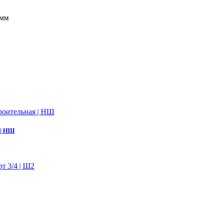
 мм
 | НШ