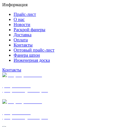
Информация
Прайс-лист
О нас
Новости
Раскрой фанеры
Доставка
Оплата
Контакты
Оптовый прайс-лист
Фанера шпон
Инженерная доска
Контакты
+7 (977) 938-7183
фанера ФСФ ФК
фанера ФОФ для опалубки
+7 (903) 720-0570
фанера ФСФ ФК
фанера ФОФ для опалубки