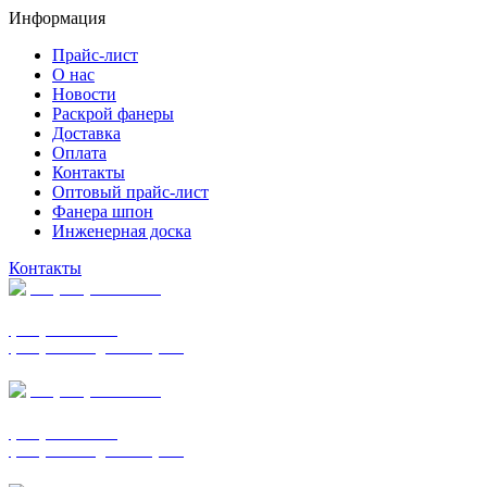
Информация
Прайс-лист
О нас
Новости
Раскрой фанеры
Доставка
Оплата
Контакты
Оптовый прайс-лист
Фанера шпон
Инженерная доска
Контакты
+7 (977) 938-7183
фанера ФСФ ФК
фанера ФОФ для опалубки
+7 (903) 720-0570
фанера ФСФ ФК
фанера ФОФ для опалубки