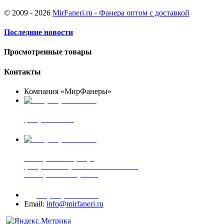
© 2009 - 2026
MirFaneri.ru - Фанера оптом с доставкой
Последние новости
Просмотренные товары
Контакты
Компания «МирФанеры»
+7 (903) 720-05-70
фанера ФСФ ФК
+7 (905) 507-00-72
шпонированная фанера
фанера ламинированная ПВХ пленкой
шпонированный оргалит
+7 (977) 938-71-83
Email:
info@mirfaneri.ru