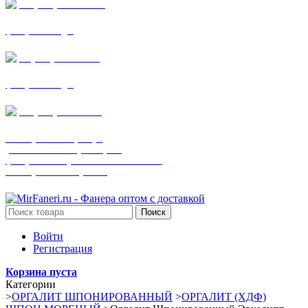
+7 (905) 782-19-64
фанера все виды
+7(901)538-86-75
фанера все виды
+7 (905) 507-0072
шпонированная фанера
(только этот номер телефона)
фанера ламинированная ПВХ пленкой
шпонированный оргалит
Поиск
Войти
Регистрация
Корзина пуста
Категории
>
ОРГАЛИТ ШПОНИРОВАННЫЙ
>
ОРГАЛИТ (ХДФ)