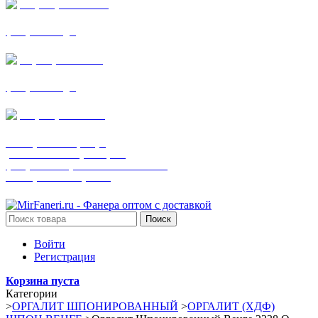
+7 (905) 782-19-64
фанера все виды
+7(901)538-86-75
фанера все виды
+7 (905) 507-0072
шпонированная фанера
(только этот номер телефона)
фанера ламинированная ПВХ пленкой
шпонированный оргалит
Поиск
Войти
Регистрация
Корзина пуста
Категории
>
ОРГАЛИТ ШПОНИРОВАННЫЙ
>
ОРГАЛИТ (ХДФ)