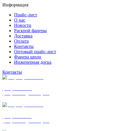
Информация
Прайс-лист
О нас
Новости
Раскрой фанеры
Доставка
Оплата
Контакты
Оптовый прайс-лист
Фанера шпон
Инженерная доска
Контакты
+7 (977) 938-7183
фанера ФСФ ФК
фанера ФОФ для опалубки
+7 (903) 720-0570
фанера ФСФ ФК
фанера ФОФ для опалубки