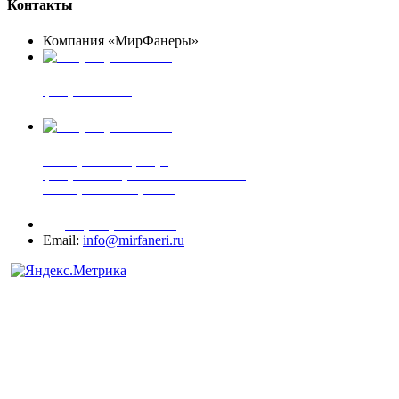
Контакты
Компания «МирФанеры»
+7 (903) 720-05-70
фанера ФСФ ФК
+7 (905) 507-00-72
шпонированная фанера
фанера ламинированная ПВХ пленкой
шпонированный оргалит
+7 (977) 938-71-83
Email:
info@mirfaneri.ru