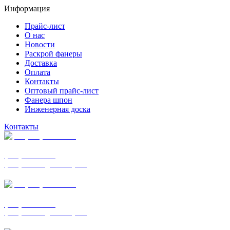
Информация
Прайс-лист
О нас
Новости
Раскрой фанеры
Доставка
Оплата
Контакты
Оптовый прайс-лист
Фанера шпон
Инженерная доска
Контакты
+7 (977) 938-7183
фанера ФСФ ФК
фанера ФОФ для опалубки
+7 (903) 720-0570
фанера ФСФ ФК
фанера ФОФ для опалубки