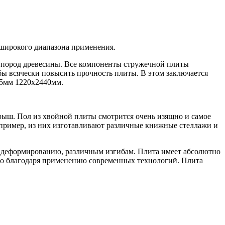
широкого диапазона применения.
х пород древесины. Все компоненты стружечной плиты
бы всячески повысить прочность плиты. В этом заключается
15мм 1220х2440мм.
рыш. Пол из хвойной плиты смотрится очень изящно и самое
пример, из них изготавливают различные книжные стеллажи и
н деформированию, различным изгибам. Плита имеет абсолютно
уто благодаря применению современных технологий. Плита