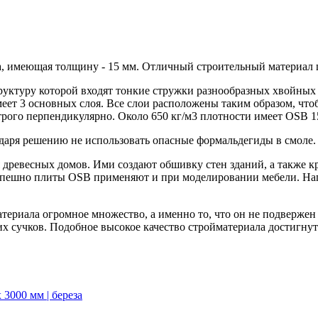
, имеющая толщину - 15 мм. Отличный строительный материал 
труктуру которой входят тонкие стружки разнообразных хвойны
ет 3 основных слоя. Все слои расположены таким образом, что
трого перпендикулярно. Около 650 кг/м3 плотности имеет OSB 
даря решению не использовать опасные формальдегиды в смоле.
древесных домов. Ими создают обшивку стен зданий, а также к
успешно плиты OSB применяют и при моделировании мебели. На
териала огромное множество, а именно то, что он не подверже
их сучков. Подобное высокое качество стройматериала достигн