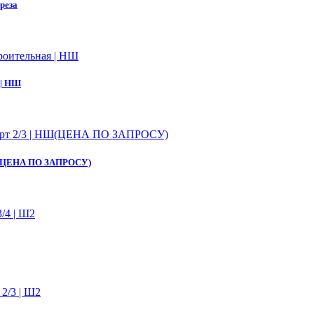
реза
 | НШ
| НШ(ЦЕНА ПО ЗАПРОСУ)