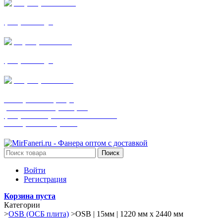
+7 (905) 782-19-64
фанера все виды
+7(901)538-86-75
фанера все виды
+7 (905) 507-0072
шпонированная фанера
(только этот номер телефона)
фанера ламинированная ПВХ пленкой
шпонированный оргалит
Поиск
Войти
Регистрация
Корзина пуста
Категории
>
OSB (ОСБ плита)
>
OSB | 15мм | 1220 мм х 2440 мм