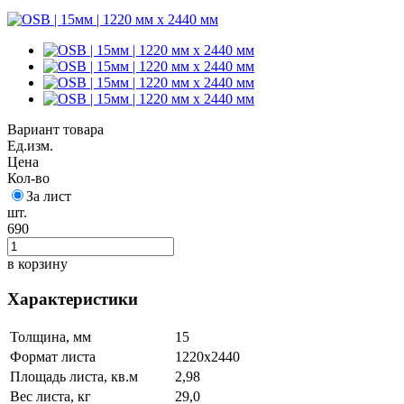
Вариант товара
Ед.изм.
Цена
Кол-во
За лист
шт.
690
в корзину
Характеристики
Толщина, мм
15
Формат листа
1220х2440
Площадь листа, кв.м
2,98
Вес листа, кг
29,0