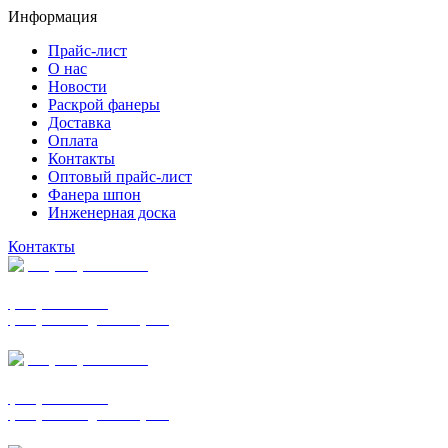
Информация
Прайс-лист
О нас
Новости
Раскрой фанеры
Доставка
Оплата
Контакты
Оптовый прайс-лист
Фанера шпон
Инженерная доска
Контакты
+7 (977) 938-7183
фанера ФСФ ФК
фанера ФОФ для опалубки
+7 (903) 720-0570
фанера ФСФ ФК
фанера ФОФ для опалубки