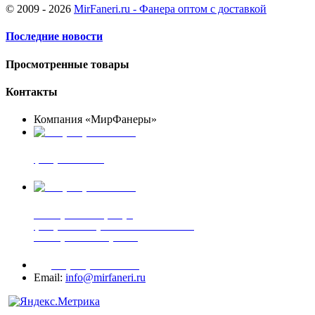
© 2009 - 2026
MirFaneri.ru - Фанера оптом с доставкой
Последние новости
Просмотренные товары
Контакты
Компания «МирФанеры»
+7 (903) 720-05-70
фанера ФСФ ФК
+7 (905) 507-00-72
шпонированная фанера
фанера ламинированная ПВХ пленкой
шпонированный оргалит
+7 (977) 938-71-83
Email:
info@mirfaneri.ru