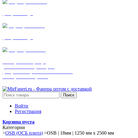
+7 (905) 782-19-64
фанера все виды
+7(901)538-86-75
фанера все виды
+7 (905) 507-0072
шпонированная фанера
(только этот номер телефона)
фанера ламинированная ПВХ пленкой
шпонированный оргалит
Поиск
Войти
Регистрация
Корзина пуста
Категории
>
OSB (ОСБ плита)
>
OSB | 18мм | 1250 мм х 2500 мм