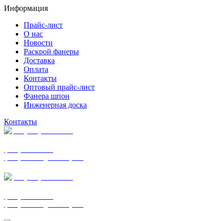
Информация
Прайс-лист
О нас
Новости
Раскрой фанеры
Доставка
Оплата
Контакты
Оптовый прайс-лист
Фанера шпон
Инженерная доска
Контакты
+7 (977) 938-7183
фанера ФСФ ФК
фанера ФОФ для опалубки
+7 (903) 720-0570
фанера ФСФ ФК
фанера ФОФ для опалубки