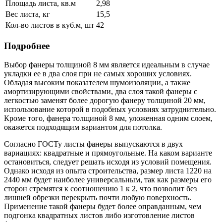
Площадь листа, кв.м
2,98
Вес листа, кг
15,5
Кол-во листов в куб.м, шт
42
Подробнее
Выбор фанеры толщиной 8 мм является идеальным в случае
укладки ее в два слоя при не самых хороших условиях.
Обладая высоким показателем шумоизоляции, а также
амортизирующими свойствами, два слоя такой фанеры с
легкостью заменят более дорогую фанеру толщиной 20 мм,
использование которой в подобных условиях затруднительно.
Кроме того, фанера толщиной 8 мм, уложенная одним слоем,
окажется подходящим вариантом для потолка.
Согласно ГОСТу листы фанеры выпускаются в двух
вариациях: квадратные и прямоугольные. На каком варианте
остановиться, следует решать исходя из условий помещения.
Однако исходя из опыта строительства, размер листа 1220 на
2440 мм будет наиболее универсальным, так как размеры его
сторон стремятся к соотношению 1 к 2, что позволит без
лишней обрезки перекрыть почти любую поверхность.
Применение такой фанеры будет более оправданным, чем
подгонка квадратных листов либо изготовление листов