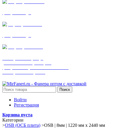
+7 (905) 782-19-64
фанера все виды
+7(901)538-86-75
фанера все виды
+7 (905) 507-0072
шпонированная фанера
(только этот номер телефона)
фанера ламинированная ПВХ пленкой
шпонированный оргалит
Поиск
Войти
Регистрация
Корзина пуста
Категории
>
OSB (ОСБ плита)
>
OSB | 8мм | 1220 мм х 2440 мм