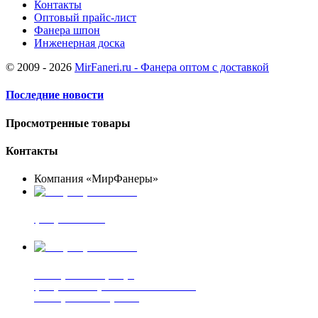
Контакты
Оптовый прайс-лист
Фанера шпон
Инженерная доска
© 2009 - 2026
MirFaneri.ru - Фанера оптом с доставкой
Последние новости
Просмотренные товары
Контакты
Компания «МирФанеры»
+7 (903) 720-05-70
фанера ФСФ ФК
+7 (905) 507-00-72
шпонированная фанера
фанера ламинированная ПВХ пленкой
шпонированный оргалит