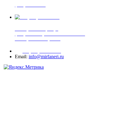
фанера ФСФ ФК
+7 (905) 507-00-72
шпонированная фанера
фанера ламинированная ПВХ пленкой
шпонированный оргалит
+7 (977) 938-71-83
Email:
info@mirfaneri.ru