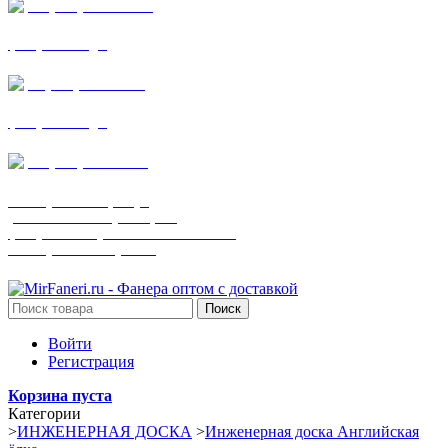
+7 (905) 782-19-64
фанера все виды
+7(901)538-86-75
фанера все виды
+7 (905) 507-0072
шпонированная фанера
(только этот номер телефона)
фанера ламинированная ПВХ пленкой
шпонированный оргалит
Поиск
Войти
Регистрация
Корзина пуста
Категории
>
ИНЖЕНЕРНАЯ ДОСКА
>
Инженерная доска Английская