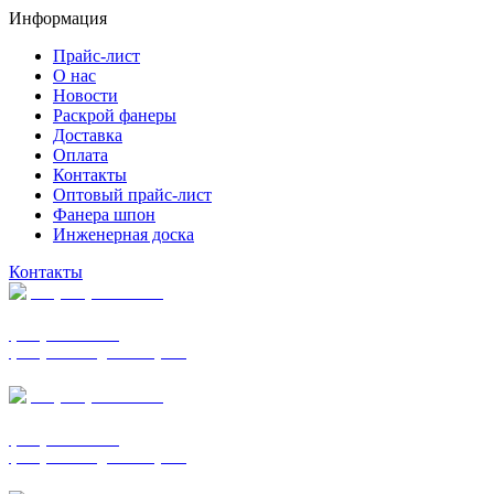
Информация
Прайс-лист
О нас
Новости
Раскрой фанеры
Доставка
Оплата
Контакты
Оптовый прайс-лист
Фанера шпон
Инженерная доска
Контакты
+7 (977) 938-7183
фанера ФСФ ФК
фанера ФОФ для опалубки
+7 (903) 720-0570
фанера ФСФ ФК
фанера ФОФ для опалубки