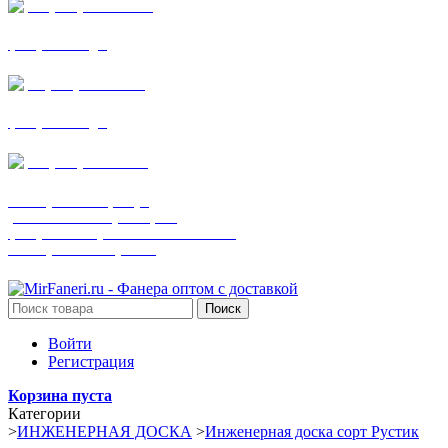
+7 (905) 782-19-64
фанера все виды
+7(901)538-86-75
фанера все виды
+7 (905) 507-0072
шпонированная фанера
(только этот номер телефона)
фанера ламинированная ПВХ пленкой
шпонированный оргалит
Поиск
Войти
Регистрация
Корзина пуста
Категории
>
ИНЖЕНЕРНАЯ ДОСКА
>
Инженерная доска сорт Рустик