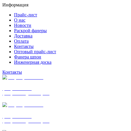
Информация
Прайс-лист
О нас
Новости
Раскрой фанеры
Доставка
Оплата
Контакты
Оптовый прайс-лист
Фанера шпон
Инженерная доска
Контакты
+7 (977) 938-7183
фанера ФСФ ФК
фанера ФОФ для опалубки
+7 (903) 720-0570
фанера ФСФ ФК
фанера ФОФ для опалубки