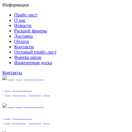
Информация
Прайс-лист
О нас
Новости
Раскрой фанеры
Доставка
Оплата
Контакты
Оптовый прайс-лист
Фанера шпон
Инженерная доска
Контакты
+7 (977) 938-7183
фанера ФСФ ФК
фанера ФОФ для опалубки
+7 (903) 720-0570
фанера ФСФ ФК
фанера ФОФ для опалубки