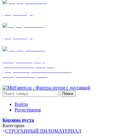
+7 (905) 782-19-64
фанера все виды
+7(901)538-86-75
фанера все виды
+7 (905) 507-0072
шпонированная фанера
(только этот номер телефона)
фанера ламинированная ПВХ пленкой
шпонированный оргалит
Поиск
Войти
Регистрация
Корзина пуста
Категории
>
СТРОГАННЫЙ ПИЛОМАТЕРИАЛ