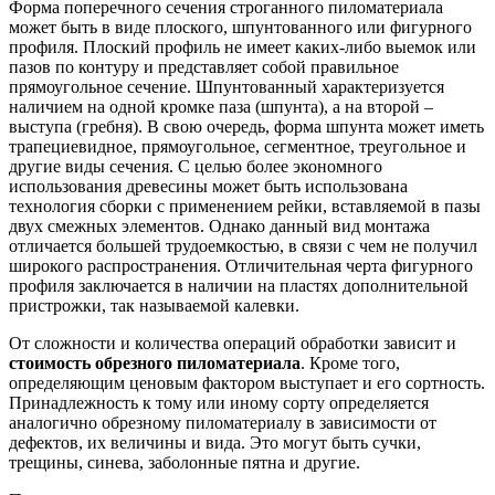
Форма поперечного сечения строганного пиломатериала
может быть в виде плоского, шпунтованного или фигурного
профиля. Плоский профиль не имеет каких-либо выемок или
пазов по контуру и представляет собой правильное
прямоугольное сечение. Шпунтованный характеризуется
наличием на одной кромке паза (шпунта), а на второй –
выступа (гребня). В свою очередь, форма шпунта может иметь
трапециевидное, прямоугольное, сегментное, треугольное и
другие виды сечения. С целью более экономного
использования древесины может быть использована
технология сборки с применением рейки, вставляемой в пазы
двух смежных элементов. Однако данный вид монтажа
отличается большей трудоемкостью, в связи с чем не получил
широкого распространения. Отличительная черта фигурного
профиля заключается в наличии на пластях дополнительной
пристрожки, так называемой калевки.
От сложности и количества операций обработки зависит и
стоимость обрезного пиломатериала
. Кроме того,
определяющим ценовым фактором выступает и его сортность.
Принадлежность к тому или иному сорту определяется
аналогично обрезному пиломатериалу в зависимости от
дефектов, их величины и вида. Это могут быть сучки,
трещины, синева, заболонные пятна и другие.