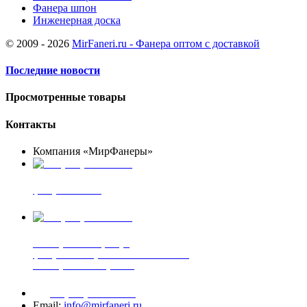
Фанера шпон
Инженерная доска
© 2009 - 2026
MirFaneri.ru - Фанера оптом с доставкой
Последние новости
Просмотренные товары
Контакты
Компания «МирФанеры»
+7 (903) 720-05-70
фанера ФСФ ФК
+7 (905) 507-00-72
шпонированная фанера
фанера ламинированная ПВХ пленкой
шпонированный оргалит
+7 (977) 938-71-83
Email:
info@mirfaneri.ru