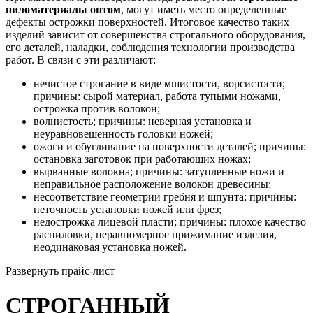
пиломатериалы оптом
, могут иметь место определенные
дефекты острожки поверхностей. Итоговое качество таких
изделий зависит от совершенства строгального оборудования,
его деталей, наладки, соблюдения технологии производства
работ. В связи с эти различают:
нечистое строгание в виде мшистости, ворсистости;
причины: сырой материал, работа тупыми ножами,
острожка против волокон;
волнистость; причины: неверная установка и
неуравновешенность головки ножей;
ожоги и обугливание на поверхности деталей; причины:
остановка заготовок при работающих ножах;
вырванные волокна; причины: затупленные ножи и
неправильное расположение волокон древесины;
несоответствие геометрии гребня и шпунта; причины:
неточность установки ножей или фрез;
недострожка лицевой пласти; причины: плохое качество
распиловки, неравномерное прижимание изделия,
неодинаковая установка ножей.
Развернуть прайс-лист
СТРОГАННЫЙ