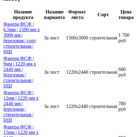
Назание
Назание
Формат
Цена
Сорт
продукта
варианта
листа
товара
Фанера ФСФ |
6.5мм | 1500 мм х
3000 мм |
1 700
За лист
1500х3000
строительная
березовая | сорт
руб
строительная |
НШ
Фанера ФСФ |
9мм | 1220 мм х
2440 мм |
680
За лист
1220х2440
строительная
березовая |
руб
строительная |
НШ
Фанера ФСФ |
12мм | 1220 мм х
2440 мм |
780
За лист
1220х2440
строительная
березовая |
руб
строительная |
НШ
Фанера ФСФ |
15мм | 1220 мм х