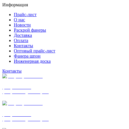
Информация
Прайс-лист
О нас
Новости
Раскрой фанеры
Доставка
Оплата
Контакты
Оптовый прайс-лист
Фанера шпон
Инженерная доска
Контакты
+7 (977) 938-7183
фанера ФСФ ФК
фанера ФОФ для опалубки
+7 (903) 720-0570
фанера ФСФ ФК
фанера ФОФ для опалубки