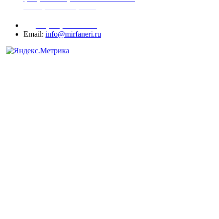
шпонированный оргалит
+7 (977) 938-71-83
Email:
info@mirfaneri.ru