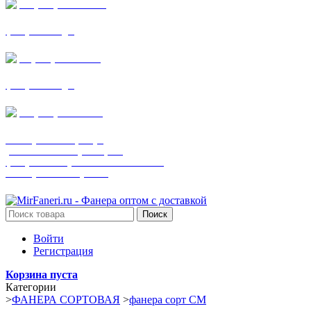
+7 (905) 782-19-64
фанера все виды
+7(901)538-86-75
фанера все виды
+7 (905) 507-0072
шпонированная фанера
(только этот номер телефона)
фанера ламинированная ПВХ пленкой
шпонированный оргалит
Поиск
Войти
Регистрация
Корзина пуста
Категории
>
ФАНЕРА СОРТОВАЯ
>
фанера сорт СМ