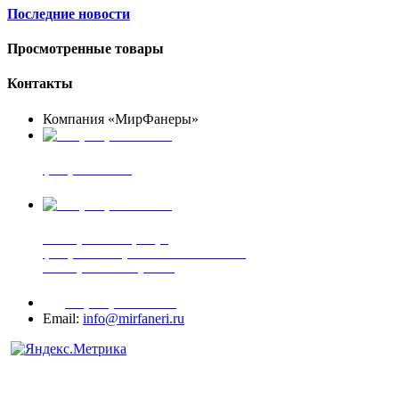
Последние новости
Просмотренные товары
Контакты
Компания «МирФанеры»
+7 (903) 720-05-70
фанера ФСФ ФК
+7 (905) 507-00-72
шпонированная фанера
фанера ламинированная ПВХ пленкой
шпонированный оргалит
+7 (977) 938-71-83
Email:
info@mirfaneri.ru