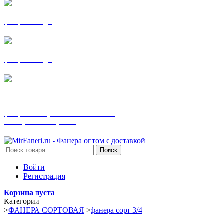
+7 (905) 782-19-64
фанера все виды
+7(901)538-86-75
фанера все виды
+7 (905) 507-0072
шпонированная фанера
(только этот номер телефона)
фанера ламинированная ПВХ пленкой
шпонированный оргалит
Поиск
Войти
Регистрация
Корзина пуста
Категории
>
ФАНЕРА СОРТОВАЯ
>
фанера сорт 3/4