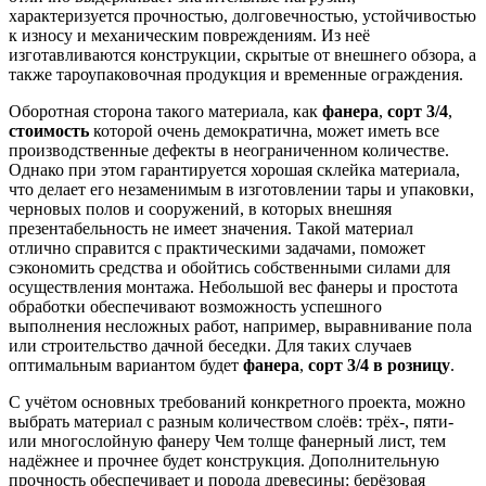
характеризуется прочностью, долговечностью, устойчивостью
к износу и механическим повреждениям. Из неё
изготавливаются конструкции, скрытые от внешнего обзора, а
также тароупаковочная продукция и временные ограждения.
Оборотная сторона такого материала, как
фанера
,
сорт 3/4
,
стоимость
которой очень демократична, может иметь все
производственные дефекты в неограниченном количестве.
Однако при этом гарантируется хорошая склейка материала,
что делает его незаменимым в изготовлении тары и упаковки,
черновых полов и сооружений, в которых внешняя
презентабельность не имеет значения. Такой материал
отлично справится с практическими задачами, поможет
сэкономить средства и обойтись собственными силами для
осуществления монтажа. Небольшой вес фанеры и простота
обработки обеспечивают возможность успешного
выполнения несложных работ, например, выравнивание пола
или строительство дачной беседки. Для таких случаев
оптимальным вариантом будет
фанера
,
сорт 3/4
в розницу
.
С учётом основных требований конкретного проекта, можно
выбрать материал с разным количеством слоёв: трёх-, пяти-
или многослойную фанеру Чем толще фанерный лист, тем
надёжнее и прочнее будет конструкция. Дополнительную
прочность обеспечивает и порода древесины: берёзовая