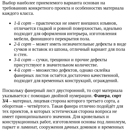
Выбор наиболее приемлемого варианта основан на
требованиях конкретного проекта и особенностях материала
каждого класса.
1-й сорт
– практически не имеет внешних изъянов,
отличается гладкой и ровной поверхностью, идеально
подходит для оформления интерьера, изготовления
мебели, финишного перекрытия пола.
2-й сорт
– может иметь незначительные дефекты в виде
сучков и вставок из шпона, отличный вариант для пола
и стен.
3-й сорт
– сучки, трещинки и прочие дефекты
присутствуют в значительном количестве.
4-й сорт
– множество дефектов, однако склейка
фанерных листов остаётся достаточно качественной,
подходит для временных конструкций, ограждений.
Поскольку фанерный лист двусторонний, то сорт материала
указывается с помощью двойной нумерации.
Фанера
,
сорт
3/4
– материал, лицевая сторона которого третьего сорта, а
оборотная – четвёртого. Такая фанера отлично подойдёт для
тех проектов, в которых эстетическая сторона вопроса не
имеет принципиального значения. Для кровельных и
конструкционных работ, изготовления основы под линолеум,
паркет и ламинат, сооружения дачных домиков и временных