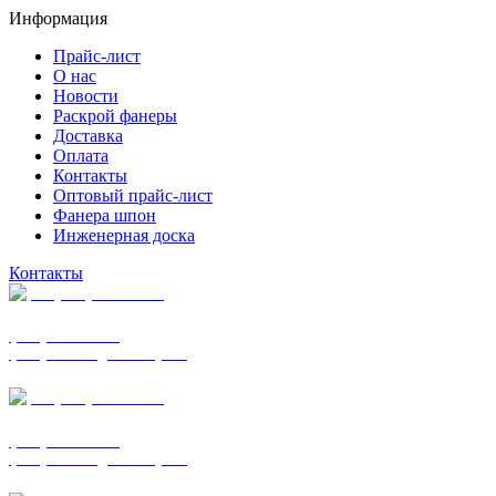
Информация
Прайс-лист
О нас
Новости
Раскрой фанеры
Доставка
Оплата
Контакты
Оптовый прайс-лист
Фанера шпон
Инженерная доска
Контакты
+7 (977) 938-7183
фанера ФСФ ФК
фанера ФОФ для опалубки
+7 (903) 720-0570
фанера ФСФ ФК
фанера ФОФ для опалубки