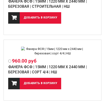
разработанные для покупателей фанеры
фанера ФСФ в розницу
.
ФАНЕРА ФСФ | 15ММ | 1220 ММ Х 2440 ММ |
Если проект, для которого требуются пиломатериалы, достаточно
БЕРЕЗОВАЯ | СТРОИТЕЛЬНАЯ | НШ
масштабный, то приобретение материалов оптом обеспечит
оптимизацию расходов. В любом случае, покупка фанеры – это
вложение средств в качество и долговечность каждого проекта.
960.00
руб
ФАНЕРА ФСФ | 15ММ | 1220 ММ Х 2440 ММ |
БЕРЕЗОВАЯ | СОРТ 4/4 | НШ